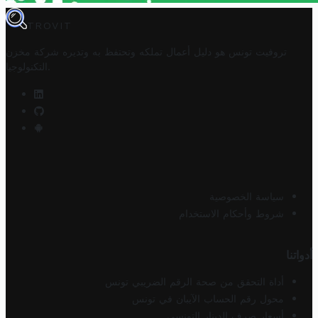
TROVIT
تروفيت تونس هو دليل أعمال تملكه وتحتفظ به وتديره
شركة مخزن
.
التكنولوجيا
سياسة الخصوصية
شروط وأحكام الاستخدام
أدواتنا
أداة التحقق من صحة الرقم الضريبي تونس
محول رقم الحساب الآيبان في تونس
أسعار صرف الدينار التونسي