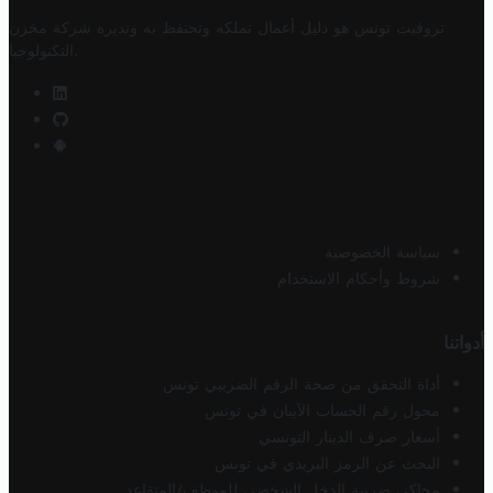
تروفيت تونس هو دليل أعمال تملكه وتحتفظ به وتديره
شركة مخزن
.
التكنولوجيا
سياسة الخصوصية
شروط وأحكام الاستخدام
أدواتنا
أداة التحقق من صحة الرقم الضريبي تونس
محول رقم الحساب الآيبان في تونس
أسعار صرف الدينار التونسي
البحث عن الرمز البريدي في تونس
محاكي ضريبة الدخل الشخصي للموظف/المتقاعد