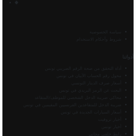
سياسة الخصوصية
شروط وأحكام الاستخدام
أدواتنا
أداة التحقق من صحة الرقم الضريبي تونس
محول رقم الحساب الآيبان في تونس
أسعار صرف الدينار التونسي
البحث عن الرمز البريدي في تونس
محاكي ضريبة الدخل الشخصي للموظف/المتقاعد
ضريبة الدخل للمتقاعدين الفرنسيين المقيمين في تونس
أسعار السيارات الجديدة في تونس
أخبار تروفيت
أخبار تونس
رابط خلفي مجاني