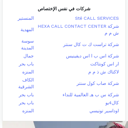
شركات في نفس الإختصاص
Sté CALL SERVICES
المنستير
شركة HEXA CALL CONTACT CENTER
المهدية
ش م م
سوسة
شركة تراست ك ت كال سنتر
المدينة
شركة اس ب ا اس ديفينيس
جمال
ار اس كونتاكت
باب بحر
لاكتاك ش ذ م م
المنزه
الكاف
شركة صاب كول سنتر
الشرقية
شركة س ب هـ العالمية للنداء
باب بحر
كال4يو
باب بحر
اوداسير تونيسي
المنزه