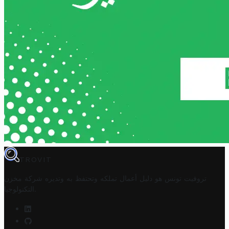
TROVIT
تروفيت تونس هو دليل أعمال تملكه وتحتفظ به وتديره
شركة مخزن
.
التكنولوجيا