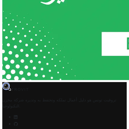
TROVIT
تروفيت تونس هو دليل أعمال تملكه وتحتفظ به وتديره
شركة مخزن
.
التكنولوجيا