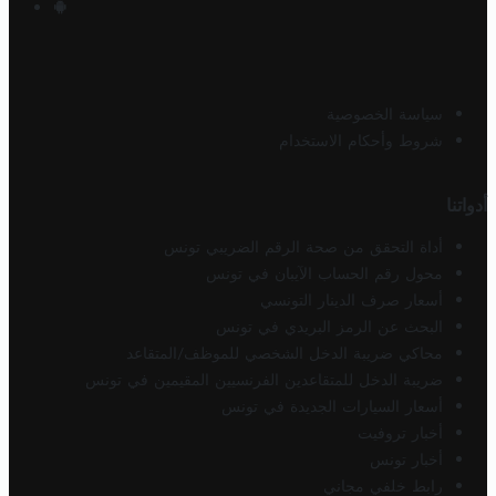
سياسة الخصوصية
شروط وأحكام الاستخدام
أدواتنا
أداة التحقق من صحة الرقم الضريبي تونس
محول رقم الحساب الآيبان في تونس
أسعار صرف الدينار التونسي
البحث عن الرمز البريدي في تونس
محاكي ضريبة الدخل الشخصي للموظف/المتقاعد
ضريبة الدخل للمتقاعدين الفرنسيين المقيمين في تونس
أسعار السيارات الجديدة في تونس
أخبار تروفيت
أخبار تونس
رابط خلفي مجاني