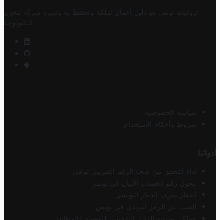
تروفيت تونس هو دليل أعمال تملكه وتحتفظ به وتديره
شركة مخزن
.
التكنولوجيا
سياسة الخصوصية
شروط وأحكام الاستخدام
أدواتنا
أداة التحقق من صحة الرقم الضريبي تونس
محول رقم الحساب الآيبان في تونس
أسعار صرف الدينار التونسي
البحث عن الرمز البريدي في تونس
محاكي ضريبة الدخل الشخصي للموظف/المتقاعد