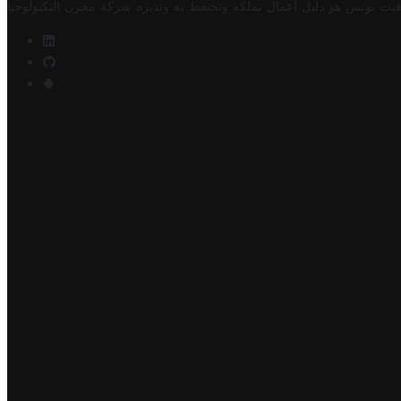
فيت تونس هو دليل أعمال تملكه وتحتفظ به وتديره
شركة مخزن التكنولوجيا