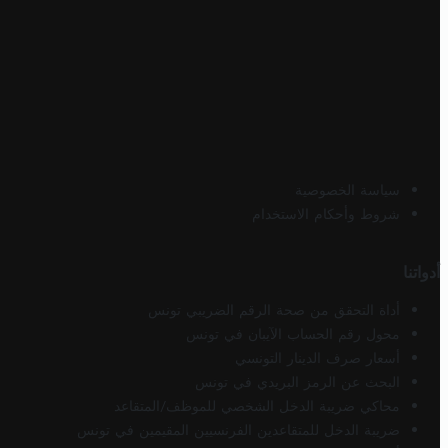
سياسة الخصوصية
شروط وأحكام الاستخدام
أدواتنا
أداة التحقق من صحة الرقم الضريبي تونس
محول رقم الحساب الآيبان في تونس
أسعار صرف الدينار التونسي
البحث عن الرمز البريدي في تونس
محاكي ضريبة الدخل الشخصي للموظف/المتقاعد
ضريبة الدخل للمتقاعدين الفرنسيين المقيمين في تونس