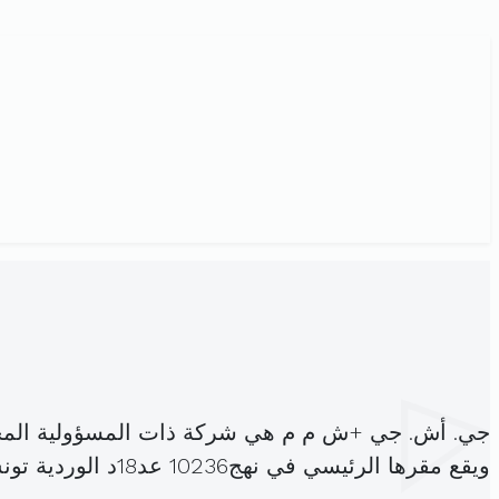
جي. أش. جي +ش م م هي شركة ذات المسؤولية المح
ويقع مقرها الرئيسي في نهج10236 عد18د الوردية تونس (