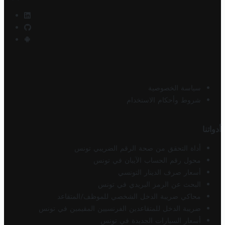
سياسة الخصوصية
شروط وأحكام الاستخدام
أدواتنا
أداة التحقق من صحة الرقم الضريبي تونس
محول رقم الحساب الآيبان في تونس
أسعار صرف الدينار التونسي
البحث عن الرمز البريدي في تونس
محاكي ضريبة الدخل الشخصي للموظف/المتقاعد
ضريبة الدخل للمتقاعدين الفرنسيين المقيمين في تونس
أسعار السيارات الجديدة في تونس