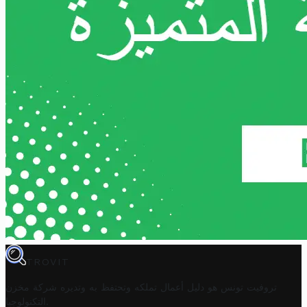
TROVIT
تروفيت تونس هو دليل أعمال تملكه وتحتفظ به وتديره
شركة مخزن
.
التكنولوجيا