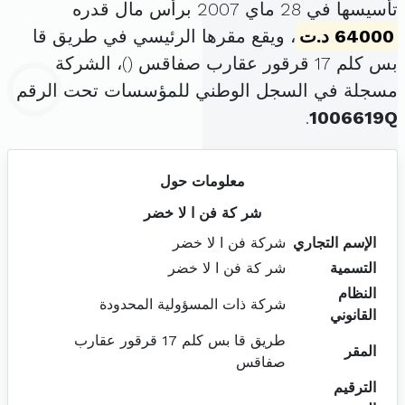
تأسيسها في 28 ماي 2007 برأس مال قدره
64000 د.ت
، ويقع مقرها الرئيسي في طريق قا
بس كلم 17 قرقور عقارب صفاقس (
)، الشركة
مسجلة في السجل الوطني للمؤسسات تحت الرقم
.
1006619Q
معلومات حول
شر كة فن ا لا خضر
الإسم التجاري
شركة فن ا لا خضر
التسمية
شر كة فن ا لا خضر
النظام
شركة ذات المسؤولية المحدودة
القانوني
طريق قا بس كلم 17 قرقور عقارب
المقر
صفاقس
الترقيم