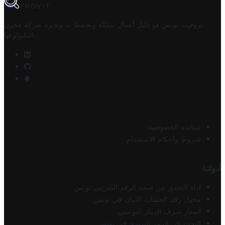
TROVIT
تروفيت تونس هو دليل أعمال تملكه وتحتفظ به وتديره
شركة مخزن
.
التكنولوجيا
سياسة الخصوصية
شروط وأحكام الاستخدام
أدواتنا
أداة التحقق من صحة الرقم الضريبي تونس
محول رقم الحساب الآيبان في تونس
أسعار صرف الدينار التونسي
البحث عن الرمز البريدي في تونس