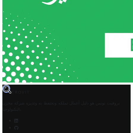
TROVIT
تروفيت تونس هو دليل أعمال تملكه وتحتفظ به وتديره
شركة مخزن
.
التكنولوجيا