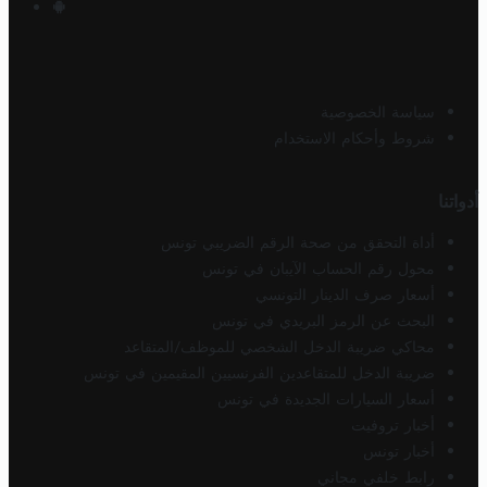
سياسة الخصوصية
شروط وأحكام الاستخدام
أدواتنا
أداة التحقق من صحة الرقم الضريبي تونس
محول رقم الحساب الآيبان في تونس
أسعار صرف الدينار التونسي
البحث عن الرمز البريدي في تونس
محاكي ضريبة الدخل الشخصي للموظف/المتقاعد
ضريبة الدخل للمتقاعدين الفرنسيين المقيمين في تونس
أسعار السيارات الجديدة في تونس
أخبار تروفيت
أخبار تونس
رابط خلفي مجاني