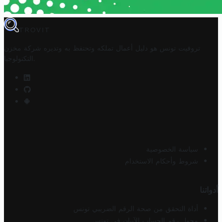
TROVIT
تروفيت تونس هو دليل أعمال تملكه وتحتفظ به وتديره
شركة مخزن
.
التكنولوجيا
سياسة الخصوصية
شروط وأحكام الاستخدام
أدواتنا
أداة التحقق من صحة الرقم الضريبي تونس
محول رقم الحساب الآيبان في تونس