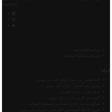
.
التكنولوجيا
سياسة الخصوصية
شروط وأحكام الاستخدام
أدواتنا
أداة التحقق من صحة الرقم الضريبي تونس
محول رقم الحساب الآيبان في تونس
أسعار صرف الدينار التونسي
البحث عن الرمز البريدي في تونس
محاكي ضريبة الدخل الشخصي للموظف/المتقاعد
ضريبة الدخل للمتقاعدين الفرنسيين المقيمين في تونس