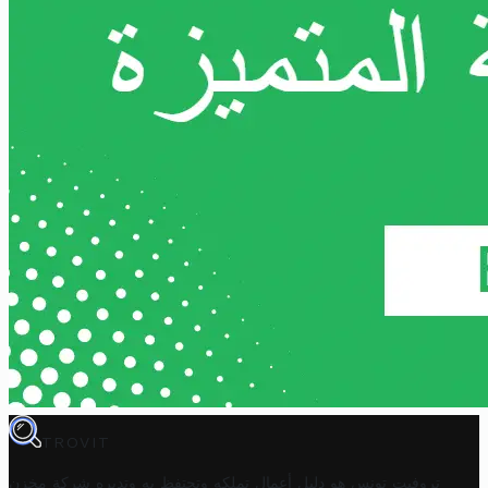
TROVIT
تروفيت تونس هو دليل أعمال تملكه وتحتفظ به وتديره
شركة مخزن