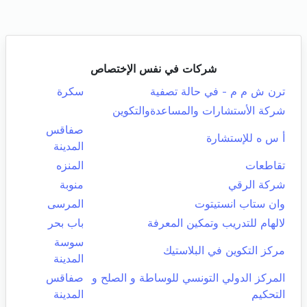
شركات في نفس الإختصاص
ترن ش م م - في حالة تصفية
سكرة
شركة الأستشارات والمساعدةوالتكوين
صفاقس
أ س ه للإستشارة
المدينة
تقاطعات
المنزه
شركة الرقي
منوبة
وان ستاب انستيتوت
المرسى
لالهام للتدريب وتمكين المعرفة
باب بحر
سوسة
مركز التكوين في البلاستيك
المدينة
المركز الدولي التونسي للوساطة و الصلح و
صفاقس
التحكيم
المدينة