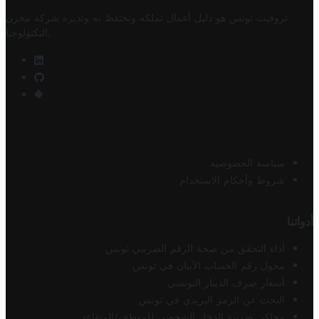
تروفيت تونس هو دليل أعمال تملكه وتحتفظ به وتديره
شركة مخزن
.
التكنولوجيا
سياسة الخصوصية
شروط وأحكام الاستخدام
أدواتنا
أداة التحقق من صحة الرقم الضريبي تونس
محول رقم الحساب الآيبان في تونس
أسعار صرف الدينار التونسي
البحث عن الرمز البريدي في تونس
محاكي ضريبة الدخل الشخصي للموظف/المتقاعد