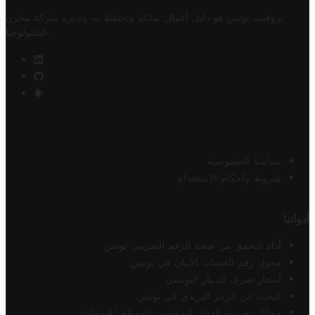
تروفيت تونس هو دليل أعمال تملكه وتحتفظ به وتديره
شركة مخزن
.
التكنولوجيا
سياسة الخصوصية
شروط وأحكام الاستخدام
أدواتنا
أداة التحقق من صحة الرقم الضريبي تونس
محول رقم الحساب الآيبان في تونس
أسعار صرف الدينار التونسي
البحث عن الرمز البريدي في تونس
محاكي ضريبة الدخل الشخصي للموظف/المتقاعد