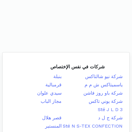
شركات في نفس الإختصاص
شركة نيو شالتاكس
بنبلة
ياسميتاكس ش م م
قرمبالية
شركة باو روز فاشن
سيدي علوان
شركة يوني تاكس
مجاز الباب
Sté J L D 3
شركة ج ل د
قصر هلال
Sté N S-TEX CONFECTION
المنستير