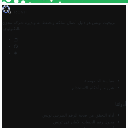
TROVIT
تروفيت تونس هو دليل أعمال تملكه وتحتفظ به وتديره
شركة مخزن
.
التكنولوجيا
سياسة الخصوصية
شروط وأحكام الاستخدام
أدواتنا
أداة التحقق من صحة الرقم الضريبي تونس
محول رقم الحساب الآيبان في تونس