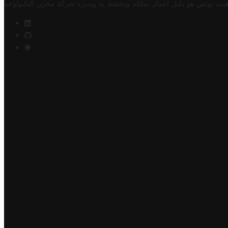
فيت تونس هو دليل أعمال تملكه وتحتفظ به وتديره
شركة مخزن التكنولوجيا