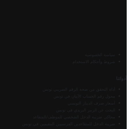
سياسة الخصوصية
شروط وأحكام الاستخدام
أدواتنا
أداة التحقق من صحة الرقم الضريبي تونس
محول رقم الحساب الآيبان في تونس
أسعار صرف الدينار التونسي
البحث عن الرمز البريدي في تونس
محاكي ضريبة الدخل الشخصي للموظف/المتقاعد
ضريبة الدخل للمتقاعدين الفرنسيين المقيمين في تونس