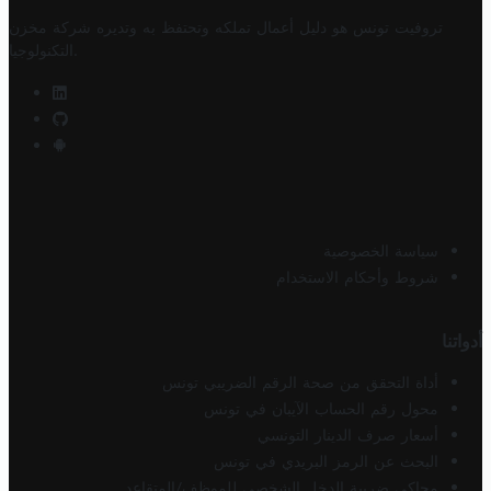
تروفيت تونس هو دليل أعمال تملكه وتحتفظ به وتديره
شركة مخزن
.
التكنولوجيا
سياسة الخصوصية
شروط وأحكام الاستخدام
أدواتنا
أداة التحقق من صحة الرقم الضريبي تونس
محول رقم الحساب الآيبان في تونس
أسعار صرف الدينار التونسي
البحث عن الرمز البريدي في تونس
محاكي ضريبة الدخل الشخصي للموظف/المتقاعد