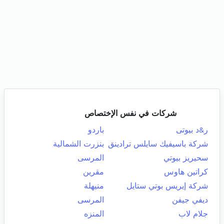
شركات في نفس الإختصاص
ر&د بيوتى
باردو
شركة باسيفيك سايلس ترادينق
بنزرت الشمالية
سحيريز بيوتي
المرسى
كراتين هاوس
مقرين
شركة إيريس بوتي ستايل
منيهلة
ديفي جيفن
المرسى
جلام لاب
المنزه