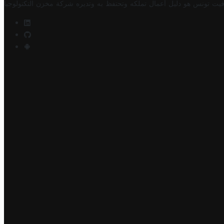
فيت تونس هو دليل أعمال تملكه وتحتفظ به وتديره
شركة مخزن التكنولوجيا