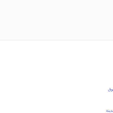
وق
ينة