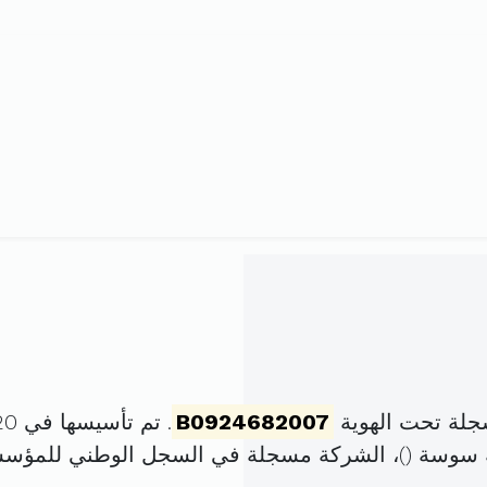
جلة تحت الهوية
B0924682007
. تم تأسيسها في 20 فيفري 2007 برأس مال قدره
 سوسة (
)، الشركة مسجلة في السجل الوطني للمؤس