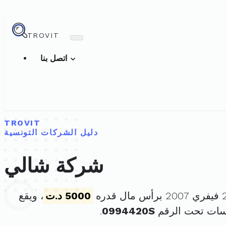
TROVIT
اتصل بنا
TROVIT
دليل الشركات التونسية
شركة شالي
5000 د.ت
، ويقع
سات تحت الرقم
0994420S
.