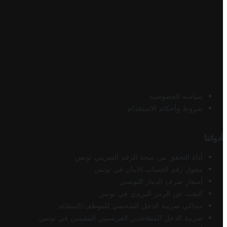
سياسة الخصوصية
شروط وأحكام الاستخدام
أدواتنا
أداة التحقق من صحة الرقم الضريبي تونس
محول رقم الحساب الآيبان في تونس
أسعار صرف الدينار التونسي
البحث عن الرمز البريدي في تونس
محاكي ضريبة الدخل الشخصي للموظف/المتقاعد
ضريبة الدخل للمتقاعدين الفرنسيين المقيمين في تونس