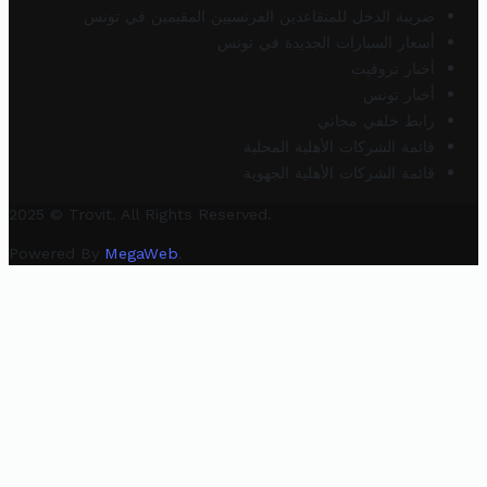
ضريبة الدخل للمتقاعدين الفرنسيين المقيمين في تونس
أسعار السيارات الجديدة في تونس
أخبار تروفيت
أخبار تونس
رابط خلفي مجاني
قائمة الشركات الأهلية المحلية
قائمة الشركات الأهلية الجهوية
2025 © Trovit. All Rights Reserved.
Powered By
MegaWeb
.