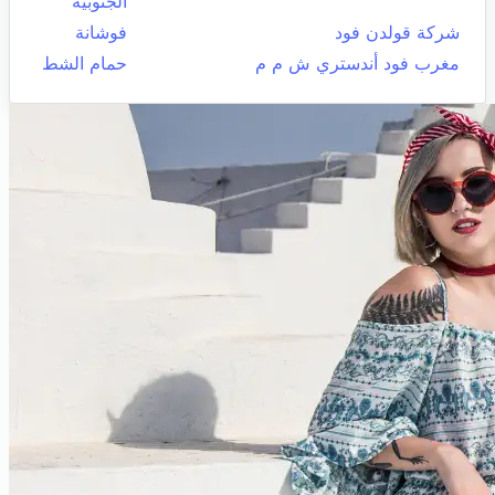
الجنوبية
شركة قولدن فود
فوشانة
مغرب فود أندستري ش م م
حمام الشط