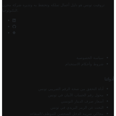
تروفيت تونس هو دليل أعمال تملكه وتحتفظ به وتديره
شركة مخزن
.
التكنولوجيا
سياسة الخصوصية
شروط وأحكام الاستخدام
أدواتنا
أداة التحقق من صحة الرقم الضريبي تونس
محول رقم الحساب الآيبان في تونس
أسعار صرف الدينار التونسي
البحث عن الرمز البريدي في تونس
محاكي ضريبة الدخل الشخصي للموظف/المتقاعد