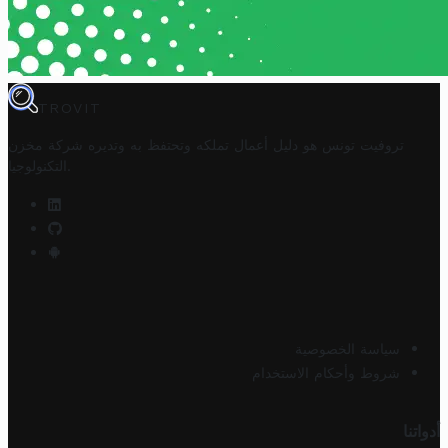
TROVIT
تروفيت تونس هو دليل أعمال تملكه وتحتفظ به وتديره
شركة مخزن
.
التكنولوجيا
سياسة الخصوصية
شروط وأحكام الاستخدام
أدواتنا