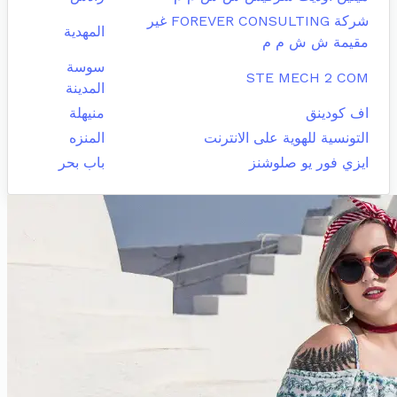
شركة FOREVER CONSULTING غير
المهدية
مقيمة ش ش م م
سوسة
STE MECH 2 COM
المدينة
اف كودينق
منيهلة
التونسية للهوية على الانترنت
المنزه
ايزي فور يو صلوشنز
باب بحر