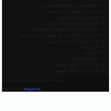
أداة التحقق من صحة الرقم الضريبي تونس
محول رقم الحساب الآيبان في تونس
أسعار صرف الدينار التونسي
البحث عن الرمز البريدي في تونس
محاكي ضريبة الدخل الشخصي للموظف/المتقاعد
ضريبة الدخل للمتقاعدين الفرنسيين المقيمين في تونس
أسعار السيارات الجديدة في تونس
أخبار تروفيت
أخبار تونس
رابط خلفي مجاني
قائمة الشركات الأهلية المحلية
قائمة الشركات الأهلية الجهوية
2025 © Trovit. All Rights Reserved.
Powered By
MegaWeb
.