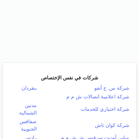
شركات في نفس الإختصاص
شركة س. ج أنفو
بنقردان
شركة اعلامية اتصالات ش م م
مدنين
شركة اختياري للخدمات
الشمالية
صفاقس
شركة كوان تاش
الجنوبية
ميلين أوديت سرفيس ش ش م م
رادس