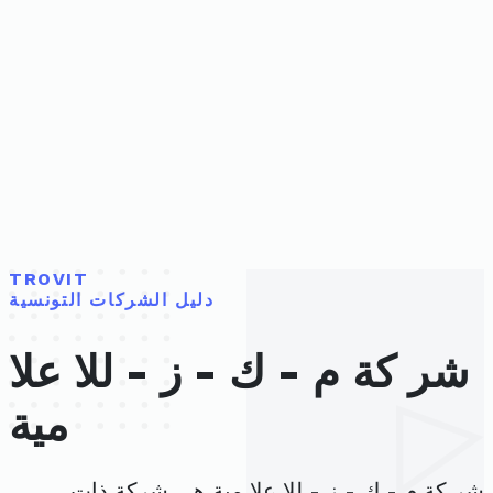
TROVIT
دليل الشركات التونسية
شر كة م - ك - ز - للا علا
مية
شر كة م - ك - ز - للا علا مية هي شركة ذات