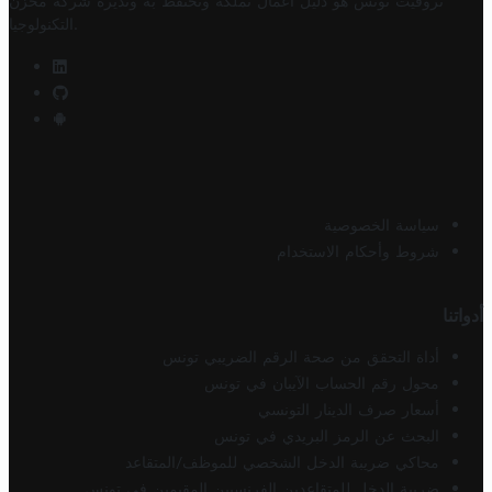
تروفيت تونس هو دليل أعمال تملكه وتحتفظ به وتديره
شركة مخزن
.
التكنولوجيا
سياسة الخصوصية
شروط وأحكام الاستخدام
أدواتنا
أداة التحقق من صحة الرقم الضريبي تونس
محول رقم الحساب الآيبان في تونس
أسعار صرف الدينار التونسي
البحث عن الرمز البريدي في تونس
محاكي ضريبة الدخل الشخصي للموظف/المتقاعد
ضريبة الدخل للمتقاعدين الفرنسيين المقيمين في تونس