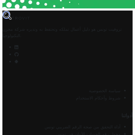
TROVIT
تروفيت تونس هو دليل أعمال تملكه وتحتفظ به وتديره
شركة مخزن
.
التكنولوجيا
سياسة الخصوصية
شروط وأحكام الاستخدام
أدواتنا
أداة التحقق من صحة الرقم الضريبي تونس
محول رقم الحساب الآيبان في تونس