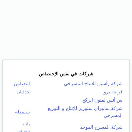
شركات في نفس الإختصاص
شركة راسين للانتاج المسرحي
التضامن
فراغة برو
جدليان
ش أنس لفنون الركح
شركة سانبراي ستوريز للإنتاج و التوزيع
سبيطلة
المسرحي
باب
شركة المسرح الموحد
سويقة