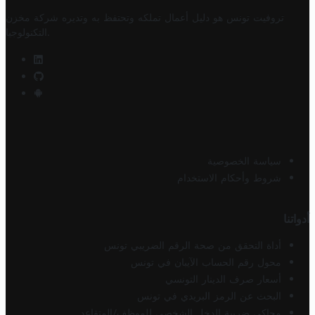
تروفيت تونس هو دليل أعمال تملكه وتحتفظ به وتديره
شركة مخزن
.
التكنولوجيا
سياسة الخصوصية
شروط وأحكام الاستخدام
أدواتنا
أداة التحقق من صحة الرقم الضريبي تونس
محول رقم الحساب الآيبان في تونس
أسعار صرف الدينار التونسي
البحث عن الرمز البريدي في تونس
محاكي ضريبة الدخل الشخصي للموظف/المتقاعد