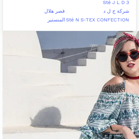
Sté J L D 3
شركة ج ل د
قصر هلال
Sté N S-TEX CONFECTION
المنستير