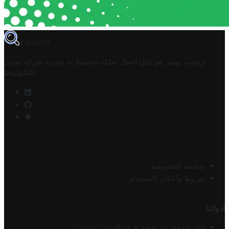
TROVIT
تروفيت تونس هو دليل أعمال تملكه وتحتفظ به وتديره
شركة مخزن
.
التكنولوجيا
سياسة الخصوصية
شروط وأحكام الاستخدام
أدواتنا
أداة التحقق من صحة الرقم الضريبي تونس