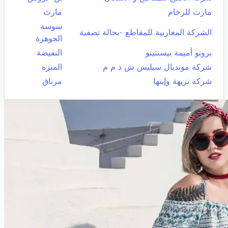
مارث للرخام
مارث
سوسة
الشركة المغاربية للمقاطع -بحالة تصفية
الجوهرة
برونو أميمة بيسنتينو
النفيضة
شركة مونديال سيليس ش ذ م م
المنزه
شركة نزيهة وإبنها
مرناق