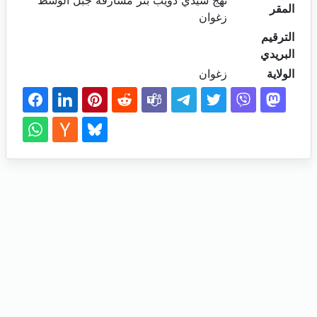
نهج سيدي ذويب بئر مشارقة جبل الوسط
المقر
زغوان
الترقيم
البريدي
الولاية
زغوان