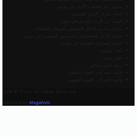
محول رقم الحساب الآيبان في تونس
أسعار صرف الدينار التونسي
البحث عن الرمز البريدي في تونس
محاكي ضريبة الدخل الشخصي للموظف/المتقاعد
ضريبة الدخل للمتقاعدين الفرنسيين المقيمين في تونس
أسعار السيارات الجديدة في تونس
أخبار تروفيت
أخبار تونس
رابط خلفي مجاني
قائمة الشركات الأهلية المحلية
قائمة الشركات الأهلية الجهوية
2025 © Trovit. All Rights Reserved.
Powered By
MegaWeb
.