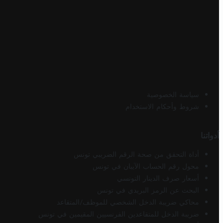
سياسة الخصوصية
شروط وأحكام الاستخدام
أدواتنا
أداة التحقق من صحة الرقم الضريبي تونس
محول رقم الحساب الآيبان في تونس
أسعار صرف الدينار التونسي
البحث عن الرمز البريدي في تونس
محاكي ضريبة الدخل الشخصي للموظف/المتقاعد
ضريبة الدخل للمتقاعدين الفرنسيين المقيمين في تونس