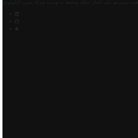
فيت تونس هو دليل أعمال تملكه وتحتفظ به وتديره
شركة مخزن التكنولوجيا