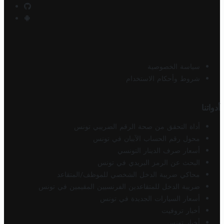
سياسة الخصوصية
شروط وأحكام الاستخدام
أدواتنا
أداة التحقق من صحة الرقم الضريبي تونس
محول رقم الحساب الآيبان في تونس
أسعار صرف الدينار التونسي
البحث عن الرمز البريدي في تونس
محاكي ضريبة الدخل الشخصي للموظف/المتقاعد
ضريبة الدخل للمتقاعدين الفرنسيين المقيمين في تونس
أسعار السيارات الجديدة في تونس
أخبار تروفيت
أخبار تونس