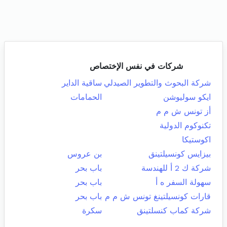
شركات في نفس الإختصاص
شركة البحوث والتطوير الصيدلي
ساقية الداير
ايكو سوليوشن
الحمامات
أز تونس ش م م
تكنوكوم الدولية
اكوستيكا
بيزايس كونسيلتينق
بن عروس
شركة ك 2 أ للهندسة
باب بحر
سهولة السفر ه أ
باب بحر
قارات كونسيلتينغ تونس ش م م
باب بحر
شركة كماب كنسلتينق
سكرة