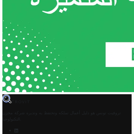
TROVIT
تروفيت تونس هو دليل أعمال تملكه وتحتفظ به وتديره
شركة مخزن
.
التكنولوجيا