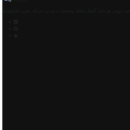
TROVIT
فيت تونس هو دليل أعمال تملكه وتحتفظ به وتديره
شركة مخزن التكنولوجيا