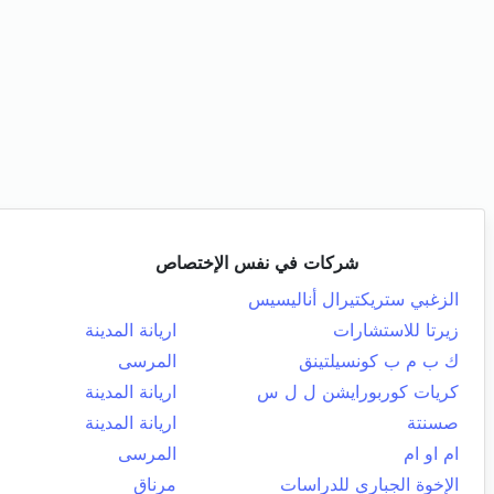
شركات في نفس الإختصاص
الزغبي ستريكتيرال أناليسيس
زيرتا للاستشارات
اريانة المدينة
ك ب م ب كونسيلتينق
المرسى
كريات كوربورايشن ل ل س
اريانة المدينة
صسنتة
اريانة المدينة
ام او ام
المرسى
الإخوة الجباري للدراسات
مرناق