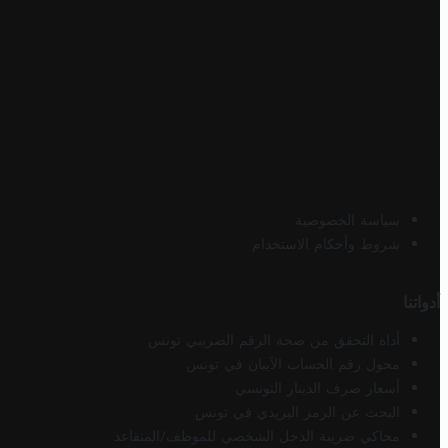
سياسة الخصوصية
شروط وأحكام الاستخدام
أدواتنا
أداة التحقق من صحة الرقم الضريبي تونس
محول رقم الحساب الآيبان في تونس
أسعار صرف الدينار التونسي
البحث عن الرمز البريدي في تونس
محاكي ضريبة الدخل الشخصي للموظف/المتقاعد