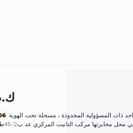
ك.م
د ذات المسؤولية المحدودة ، مسجلة تحت الهوية
06
مخابرتها مركب التانيت المركزي عد ب2-45ط4سيدي داود تونس (