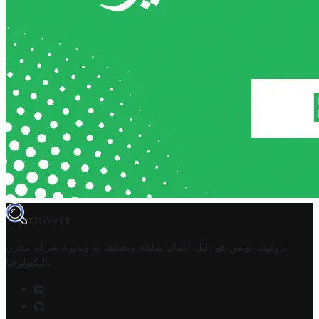
TROVIT
تروفيت تونس هو دليل أعمال تملكه وتحتفظ به وتديره
شركة مخزن
.
التكنولوجيا