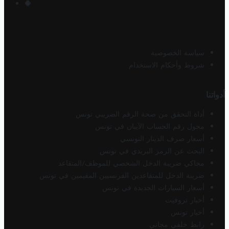
سياسة الخصوصية
شروط وأحكام الاستخدام
أدواتنا
أداة التحقق من صحة الرقم الضريبي تونس
محول رقم الحساب الآيبان في تونس
أسعار صرف الدينار التونسي
البحث عن الرمز البريدي في تونس
محاكي ضريبة الدخل الشخصي للموظف/المتقاعد
ضريبة الدخل للمتقاعدين الفرنسيين المقيمين في تونس
أسعار السيارات الجديدة في تونس
أخبار تروفيت
أخبار تونس
رابط خلفي مجاني