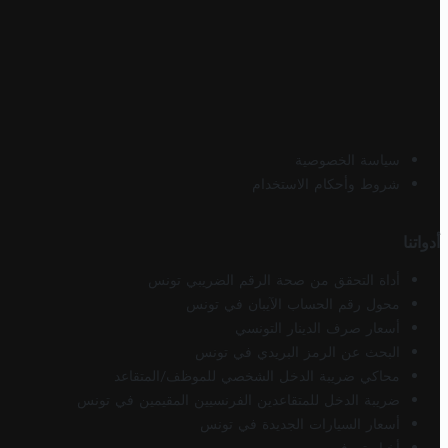
سياسة الخصوصية
شروط وأحكام الاستخدام
أدواتنا
أداة التحقق من صحة الرقم الضريبي تونس
محول رقم الحساب الآيبان في تونس
أسعار صرف الدينار التونسي
البحث عن الرمز البريدي في تونس
محاكي ضريبة الدخل الشخصي للموظف/المتقاعد
ضريبة الدخل للمتقاعدين الفرنسيين المقيمين في تونس
أسعار السيارات الجديدة في تونس