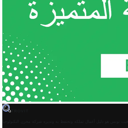
TROVIT
فيت تونس هو دليل أعمال تملكه وتحتفظ به وتديره
شركة مخزن التكنولوجيا