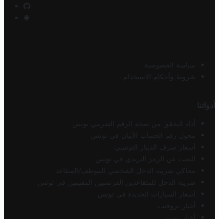
سياسة الخصوصية
شروط وأحكام الاستخدام
أدواتنا
أداة التحقق من صحة الرقم الضريبي تونس
محول رقم الحساب الآيبان في تونس
أسعار صرف الدينار التونسي
البحث عن الرمز البريدي في تونس
محاكي ضريبة الدخل الشخصي للموظف/المتقاعد
ضريبة الدخل للمتقاعدين الفرنسيين المقيمين في تونس
أسعار السيارات الجديدة في تونس
أخبار تروفيت
أخبار تونس