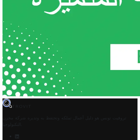
TROVIT
تروفيت تونس هو دليل أعمال تملكه وتحتفظ به وتديره
شركة مخزن
.
التكنولوجيا