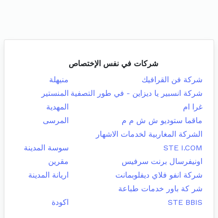
شركات في نفس الإختصاص
شركة فن القرافيك
منيهلة
شركة انسبير يا ديزاين - في طور التصفية
المنستير
غرا ام
المهدية
ماقما ستوديو ش ش م م
المرسى
الشركة المغاربية لخدمات الاشهار
STE I.COM
سوسة المدينة
اونيفرسال برنت سرفيس
مقرين
شركة انفو فلاي ديفلوبمانت
اريانة المدينة
شر كة باور خدمات طباعة
STE BBIS
اكودة