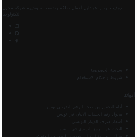
تروفيت تونس هو دليل أعمال تملكه وتحتفظ به وتديره
شركة مخزن
.
التكنولوجيا
سياسة الخصوصية
شروط وأحكام الاستخدام
أدواتنا
أداة التحقق من صحة الرقم الضريبي تونس
محول رقم الحساب الآيبان في تونس
أسعار صرف الدينار التونسي
البحث عن الرمز البريدي في تونس
محاكي ضريبة الدخل الشخصي للموظف/المتقاعد