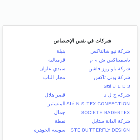
شركات في نفس الإختصاص
شركة نيو شالتاكس
بنبلة
ياسميتاكس ش م م
قرمبالية
شركة باو روز فاشن
سيدي علوان
شركة يوني تاكس
مجاز الباب
Sté J L D 3
شركة ج ل د
قصر هلال
Sté N S-TEX CONFECTION
المنستير
SOCIETE BADERTEX
جمال
شركة الدانة ستايل
نفطة
STE BUTTERFLY DESIGN
سوسة الجوهرة