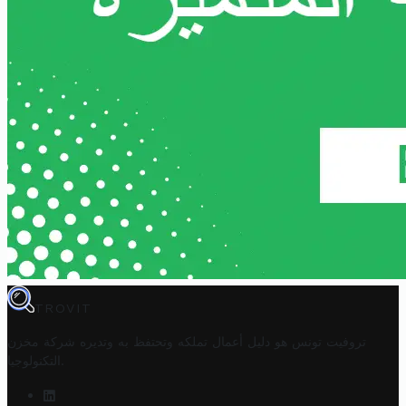
TROVIT
تروفيت تونس هو دليل أعمال تملكه وتحتفظ به وتديره
شركة مخزن
.
التكنولوجيا