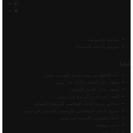
سياسة الخصوصية
شروط وأحكام الاستخدام
أدواتنا
أداة التحقق من صحة الرقم الضريبي تونس
محول رقم الحساب الآيبان في تونس
أسعار صرف الدينار التونسي
البحث عن الرمز البريدي في تونس
محاكي ضريبة الدخل الشخصي للموظف/المتقاعد
ضريبة الدخل للمتقاعدين الفرنسيين المقيمين في تونس
أسعار السيارات الجديدة في تونس
أخبار تروفيت
أخبار تونس