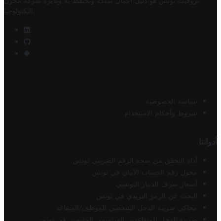
تروفيت تونس هو دليل أعمال تملكه وتحتفظ به وتديره
شركة مخزن
.
التكنولوجيا
سياسة الخصوصية
شروط وأحكام الاستخدام
أدواتنا
أداة التحقق من صحة الرقم الضريبي تونس
محول رقم الحساب الآيبان في تونس
أسعار صرف الدينار التونسي
البحث عن الرمز البريدي في تونس
محاكي ضريبة الدخل الشخصي للموظف/المتقاعد
ضريبة الدخل للمتقاعدين الفرنسيين المقيمين في تونس