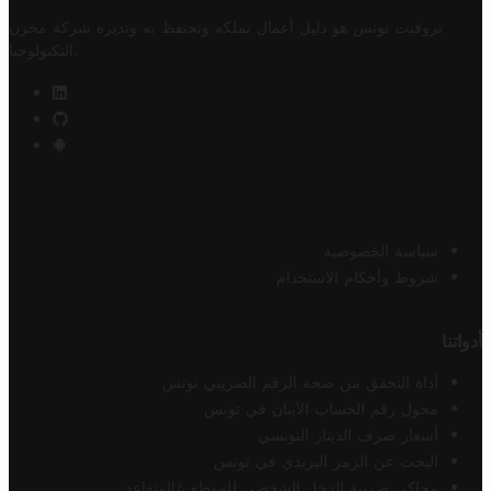
تروفيت تونس هو دليل أعمال تملكه وتحتفظ به وتديره
شركة مخزن
.
التكنولوجيا
سياسة الخصوصية
شروط وأحكام الاستخدام
أدواتنا
أداة التحقق من صحة الرقم الضريبي تونس
محول رقم الحساب الآيبان في تونس
أسعار صرف الدينار التونسي
البحث عن الرمز البريدي في تونس
محاكي ضريبة الدخل الشخصي للموظف/المتقاعد