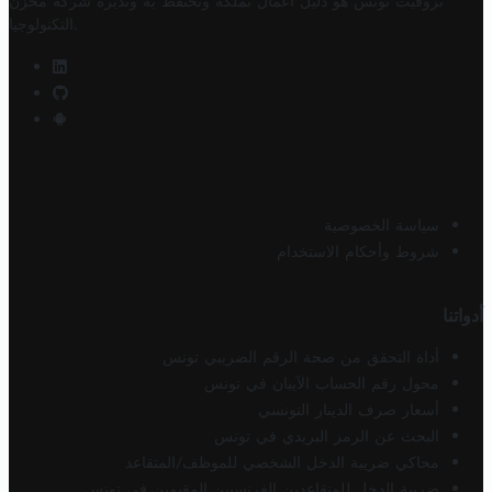
تروفيت تونس هو دليل أعمال تملكه وتحتفظ به وتديره
شركة مخزن
.
التكنولوجيا
سياسة الخصوصية
شروط وأحكام الاستخدام
أدواتنا
أداة التحقق من صحة الرقم الضريبي تونس
محول رقم الحساب الآيبان في تونس
أسعار صرف الدينار التونسي
البحث عن الرمز البريدي في تونس
محاكي ضريبة الدخل الشخصي للموظف/المتقاعد
ضريبة الدخل للمتقاعدين الفرنسيين المقيمين في تونس