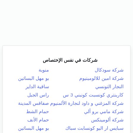
شركات في نفس الإختصاص
شركة سودكال
منوبة
شركة امين للالومينيوم
بو مهل البساتين
النجار التونسي
ساقية الداير
كاربنتري كونسبت كونبني 3 س
راس الجبل
شركة المزغني و داود لنجارة الألمنيوم
صفاقس المدينة
شركة مامي برو ألي
حمام الشط
شركة ألومينكس
حمام الأنف
سبايس ار اليو كونسابت سباك
بو مهل البساتين