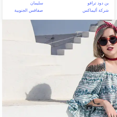
بن دود ترافو
سليمان
شركة أليماكس
صفاقس الجنوبية