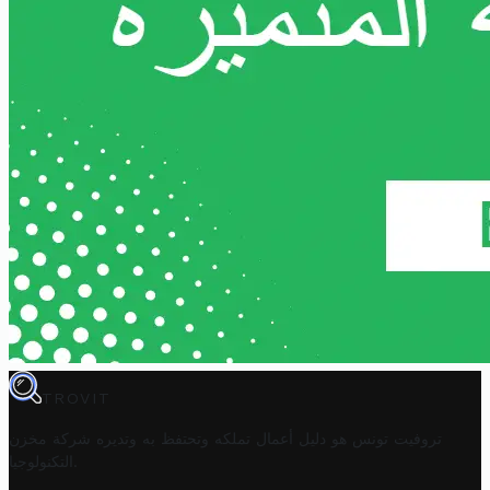
TROVIT
تروفيت تونس هو دليل أعمال تملكه وتحتفظ به وتديره
شركة مخزن
.
التكنولوجيا