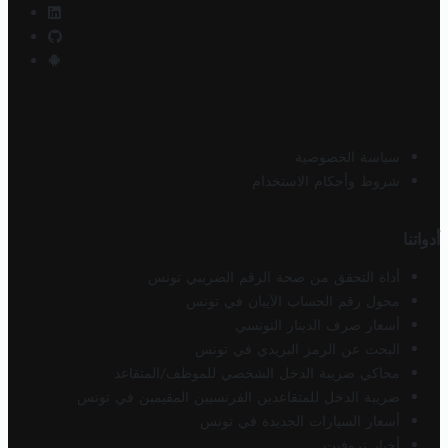
سياسة الخصوصية
شروط وأحكام الاستخدام
أدواتنا
أداة التحقق من صحة الرقم الضريبي تونس
محول رقم الحساب الآيبان في تونس
أسعار صرف الدينار التونسي
البحث عن الرمز البريدي في تونس
محاكي ضريبة الدخل الشخصي للموظف/المتقاعد
ضريبة الدخل للمتقاعدين الفرنسيين المقيمين في تونس
أسعار السيارات الجديدة في تونس
أخبار تروفيت