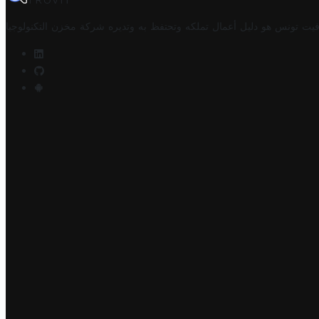
TROVIT
فيت تونس هو دليل أعمال تملكه وتحتفظ به وتديره
شركة مخزن التكنولوجيا