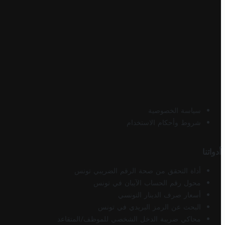
سياسة الخصوصية
شروط وأحكام الاستخدام
أدواتنا
أداة التحقق من صحة الرقم الضريبي تونس
محول رقم الحساب الآيبان في تونس
أسعار صرف الدينار التونسي
البحث عن الرمز البريدي في تونس
محاكي ضريبة الدخل الشخصي للموظف/المتقاعد