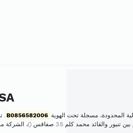
شركة 
B0856582006
. تم ت
ور والقائد محمد كلم 3.5 صفاقس (
)، الشركة 