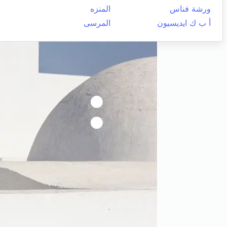
ورشة فناس
المنزه
أ ب ك ايديسيون
المرسى