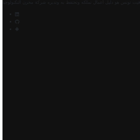
فيت تونس هو دليل أعمال تملكه وتحتفظ به وتديره
شركة مخزن التكنولوجيا