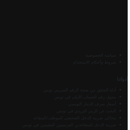
سياسة الخصوصية
شروط وأحكام الاستخدام
أدواتنا
أداة التحقق من صحة الرقم الضريبي تونس
محول رقم الحساب الآيبان في تونس
أسعار صرف الدينار التونسي
البحث عن الرمز البريدي في تونس
محاكي ضريبة الدخل الشخصي للموظف/المتقاعد
ضريبة الدخل للمتقاعدين الفرنسيين المقيمين في تونس