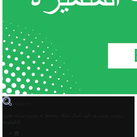
TROVIT
تروفيت تونس هو دليل أعمال تملكه وتحتفظ به وتديره
شركة مخزن
.
التكنولوجيا