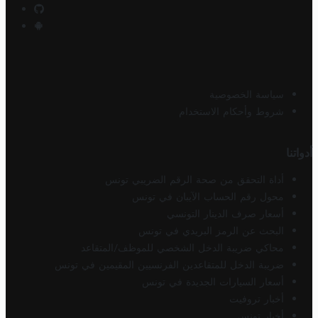
سياسة الخصوصية
شروط وأحكام الاستخدام
أدواتنا
أداة التحقق من صحة الرقم الضريبي تونس
محول رقم الحساب الآيبان في تونس
أسعار صرف الدينار التونسي
البحث عن الرمز البريدي في تونس
محاكي ضريبة الدخل الشخصي للموظف/المتقاعد
ضريبة الدخل للمتقاعدين الفرنسيين المقيمين في تونس
أسعار السيارات الجديدة في تونس
أخبار تروفيت
أخبار تونس