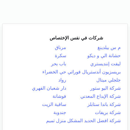
شركات في نفس الإختصاص
م س بيلدينغ
مرناق
حشانة الي و ديكو
سكرة
ليفت إننديستري
باب بحر
بريسزيون أندستريال فوراتي
حي الخضراء
جلجلي ميتال
رواد
شركة اليو ستور
دار شعبان الفهري
شركة الإبداع المعدني
فوشانة
شركة باندا ستابلز
ساقية الزيت
شركة بريفات
جندوبة
شركة افضل الحديد المشكل
منزل تميم