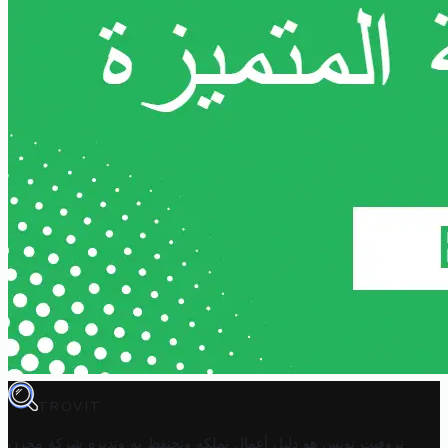
TROVIT
تروفيت تونس هو دليل أعمال تملكه وتحتفظ به وتديره
شركة مخزن