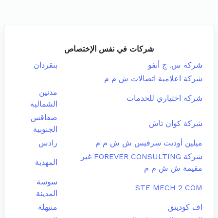
شركات في نفس الإختصاص
شركة س. ج أنفو
بنقردان
شركة اعلامية اتصالات ش م م
مدنين
شركة اختياري للخدمات
الشمالية
صفاقس
شركة كوان تاش
الجنوبية
ميلين أوديت سرفيس ش ش م م
رادس
شركة FOREVER CONSULTING غير
المهدية
مقيمة ش ش م م
سوسة
STE MECH 2 COM
المدينة
اف كودينق
منيهلة