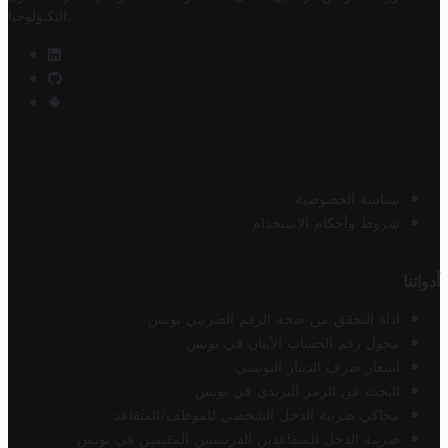
.
التكنولوجيا
سياسة الخصوصية
شروط وأحكام الاستخدام
أدواتنا
أداة التحقق من صحة الرقم الضريبي تونس
محول رقم الحساب الآيبان في تونس
أسعار صرف الدينار التونسي
البحث عن الرمز البريدي في تونس
محاكي ضريبة الدخل الشخصي للموظف/المتقاعد
ضريبة الدخل للمتقاعدين الفرنسيين المقيمين في تونس