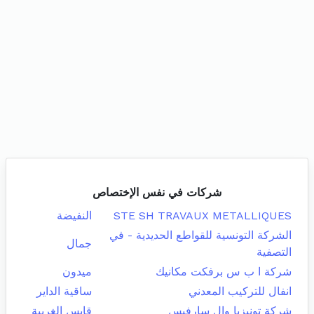
شركات في نفس الإختصاص
STE SH TRAVAUX METALLIQUES
النفيضة
الشركة التونسية للقواطع الحديدية - في
جمال
التصفية
شركة ا ب س برفكت مكانيك
ميدون
انفال للتركيب المعدني
ساقية الداير
شركة تونيزيا وال سارفيس
قابس الغربية