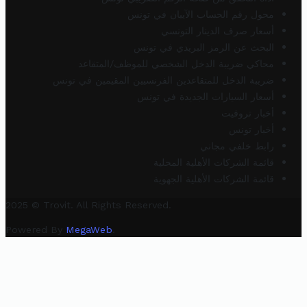
محول رقم الحساب الآيبان في تونس
أسعار صرف الدينار التونسي
البحث عن الرمز البريدي في تونس
محاكي ضريبة الدخل الشخصي للموظف/المتقاعد
ضريبة الدخل للمتقاعدين الفرنسيين المقيمين في تونس
أسعار السيارات الجديدة في تونس
أخبار تروفيت
أخبار تونس
رابط خلفي مجاني
قائمة الشركات الأهلية المحلية
قائمة الشركات الأهلية الجهوية
2025 © Trovit. All Rights Reserved.
Powered By
MegaWeb
.