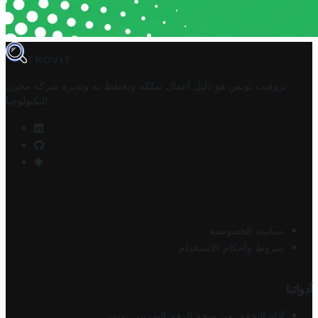
TROVIT
تروفيت تونس هو دليل أعمال تملكه وتحتفظ به وتديره
شركة مخزن
.
التكنولوجيا
سياسة الخصوصية
شروط وأحكام الاستخدام
أدواتنا
أداة التحقق من صحة الرقم الضريبي تونس