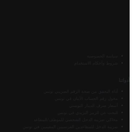
سياسة الخصوصية
شروط وأحكام الاستخدام
أدواتنا
أداة التحقق من صحة الرقم الضريبي تونس
محول رقم الحساب الآيبان في تونس
أسعار صرف الدينار التونسي
البحث عن الرمز البريدي في تونس
محاكي ضريبة الدخل الشخصي للموظف/المتقاعد
ضريبة الدخل للمتقاعدين الفرنسيين المقيمين في تونس