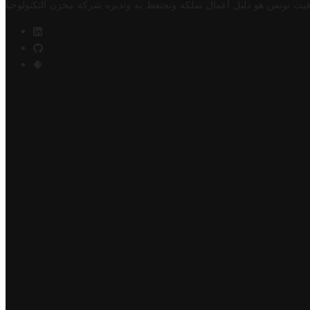
فيت تونس هو دليل أعمال تملكه وتحتفظ به وتديره
شركة مخزن التكنولوجيا