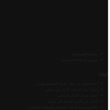
سياسة الخصوصية
شروط وأحكام الاستخدام
أدواتنا
أداة التحقق من صحة الرقم الضريبي تونس
محول رقم الحساب الآيبان في تونس
أسعار صرف الدينار التونسي
البحث عن الرمز البريدي في تونس
محاكي ضريبة الدخل الشخصي للموظف/المتقاعد