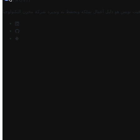
TROVIT
فيت تونس هو دليل أعمال تملكه وتحتفظ به وتديره
شركة مخزن التكنولوجيا