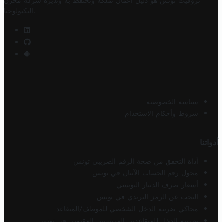
تروفيت تونس هو دليل أعمال تملكه وتحتفظ به وتديره
شركة مخزن
.
التكنولوجيا
سياسة الخصوصية
شروط وأحكام الاستخدام
أدواتنا
أداة التحقق من صحة الرقم الضريبي تونس
محول رقم الحساب الآيبان في تونس
أسعار صرف الدينار التونسي
البحث عن الرمز البريدي في تونس
محاكي ضريبة الدخل الشخصي للموظف/المتقاعد
ضريبة الدخل للمتقاعدين الفرنسيين المقيمين في تونس