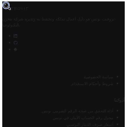
TROVIT
تروفيت تونس هو دليل أعمال تملكه وتحتفظ به وتديره
شركة مخزن
.
التكنولوجيا
سياسة الخصوصية
شروط وأحكام الاستخدام
أدواتنا
أداة التحقق من صحة الرقم الضريبي تونس
محول رقم الحساب الآيبان في تونس
أسعار صرف الدينار التونسي