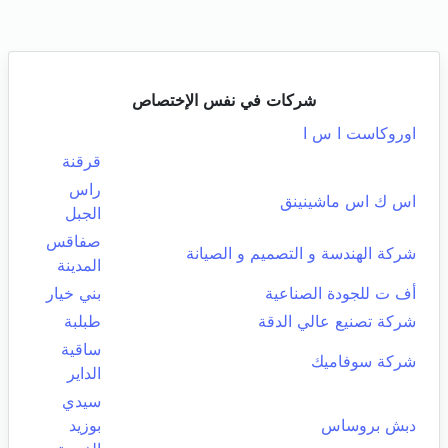
شركات في نفس الإختصاص
اوروكاست ا س ا
قرقنة
راس
اس ك اس ماشينينق
الجبل
صفاقس
شركة الهندسة و التصميم و الصيانة
المدينة
أف ت للجودة الصناعية
بني خيار
شركة تصنيع عالي الدقة
طبلبة
ساقية
شركة سوفاميك
الداير
سيدي
دبش بروساس
بوزيد