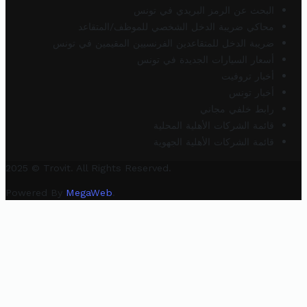
البحث عن الرمز البريدي في تونس
محاكي ضريبة الدخل الشخصي للموظف/المتقاعد
ضريبة الدخل للمتقاعدين الفرنسيين المقيمين في تونس
أسعار السيارات الجديدة في تونس
أخبار تروفيت
أخبار تونس
رابط خلفي مجاني
قائمة الشركات الأهلية المحلية
قائمة الشركات الأهلية الجهوية
2025 © Trovit. All Rights Reserved.
Powered By
MegaWeb
.