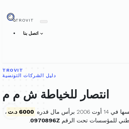
TROVIT
اتصل بنا
TROVIT
دليل الشركات التونسية
انتصار للخياطة ش م م
ت 2006 برأس مال قدره
6000 د.ت
،
وطني للمؤسسات تحت الرقم
0970896Z
.