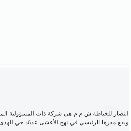
انتصار للخياطة ش م م هي شركة ذات المسؤولية الم
ويقع مقرها الرئيسي في نهج الأعشى عد6د حي الهدى حي التضامن أريانة (