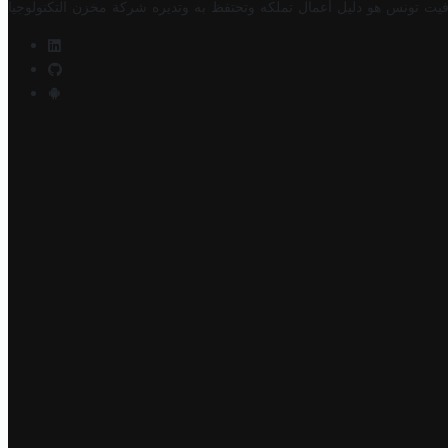
فيت تونس هو دليل أعمال تملكه وتحتفظ به وتديره
شركة مخزن التكنولوجيا