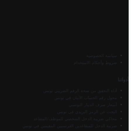
سياسة الخصوصية
شروط وأحكام الاستخدام
أدواتنا
أداة التحقق من صحة الرقم الضريبي تونس
محول رقم الحساب الآيبان في تونس
أسعار صرف الدينار التونسي
البحث عن الرمز البريدي في تونس
محاكي ضريبة الدخل الشخصي للموظف/المتقاعد
ضريبة الدخل للمتقاعدين الفرنسيين المقيمين في تونس