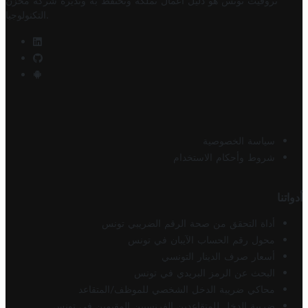
تروفيت تونس هو دليل أعمال تملكه وتحتفظ به وتديره
شركة مخزن
.
التكنولوجيا
سياسة الخصوصية
شروط وأحكام الاستخدام
أدواتنا
أداة التحقق من صحة الرقم الضريبي تونس
محول رقم الحساب الآيبان في تونس
أسعار صرف الدينار التونسي
البحث عن الرمز البريدي في تونس
محاكي ضريبة الدخل الشخصي للموظف/المتقاعد
ضريبة الدخل للمتقاعدين الفرنسيين المقيمين في تونس