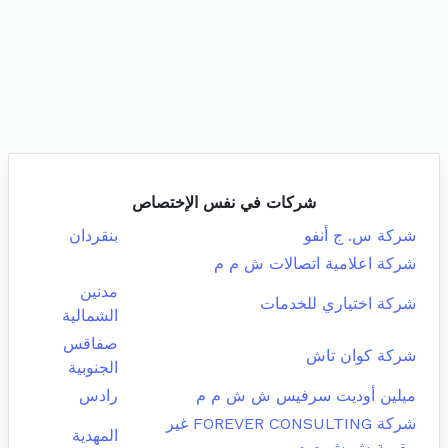
شركات في نفس الإختصاص
شركة س. ج أنفو
بنقردان
شركة اعلامية اتصالات ش م م
مدنين
شركة اختياري للخدمات
الشمالية
صفاقس
شركة كوان تاش
الجنوبية
ميلين أوديت سرفيس ش ش م م
رادس
شركة FOREVER CONSULTING غير
المهدية
مقيمة ش ش م م