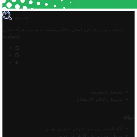
TROVIT
تروفيت تونس هو دليل أعمال تملكه وتحتفظ به وتديره
شركة مخزن
.
التكنولوجيا
سياسة الخصوصية
شروط وأحكام الاستخدام
أدواتنا
أداة التحقق من صحة الرقم الضريبي تونس
محول رقم الحساب الآيبان في تونس