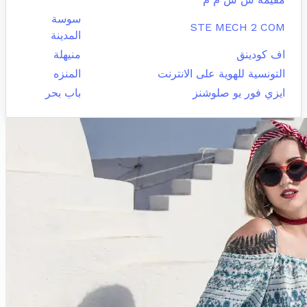
سوسة
STE MECH 2 COM
المدينة
اف كودينق
منيهلة
التونسية للهوية على الانترنت
المنزه
ايزي فور يو صلوشنز
باب بحر