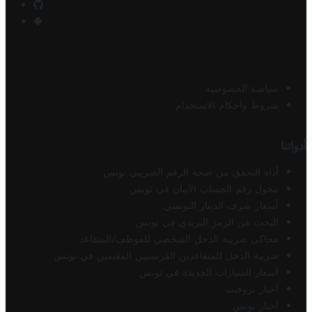
سياسة الخصوصية
شروط وأحكام الاستخدام
أدواتنا
أداة التحقق من صحة الرقم الضريبي تونس
محول رقم الحساب الآيبان في تونس
أسعار صرف الدينار التونسي
البحث عن الرمز البريدي في تونس
محاكي ضريبة الدخل الشخصي للموظف/المتقاعد
ضريبة الدخل للمتقاعدين الفرنسيين المقيمين في تونس
أسعار السيارات الجديدة في تونس
أخبار تروفيت
أخبار تونس