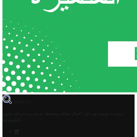
TROVIT
تروفيت تونس هو دليل أعمال تملكه وتحتفظ به وتديره
شركة مخزن
.
التكنولوجيا