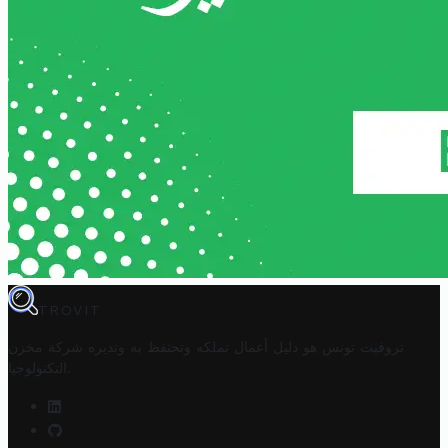
TROVIT
تروفيت تونس هو دليل أعمال تملكه وتحتفظ به وتديره
شركة مخزن
.
التكنولوجيا