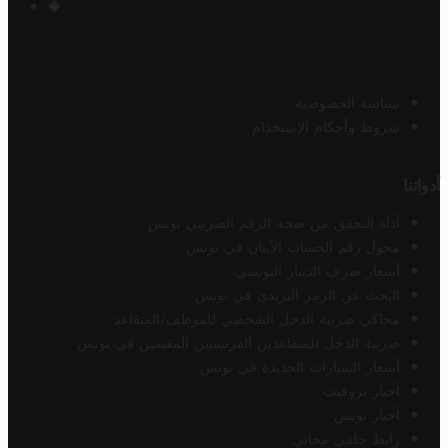
سياسة الخصوصية
شروط وأحكام الاستخدام
أدواتنا
أداة التحقق من صحة الرقم الضريبي تونس
محول رقم الحساب الآيبان في تونس
أسعار صرف الدينار التونسي
البحث عن الرمز البريدي في تونس
محاكي ضريبة الدخل الشخصي للموظف/المتقاعد
ضريبة الدخل للمتقاعدين الفرنسيين المقيمين في تونس
أسعار السيارات الجديدة في تونس
أخبار تروفيت
أخبار تونس
رابط خلفي مجاني