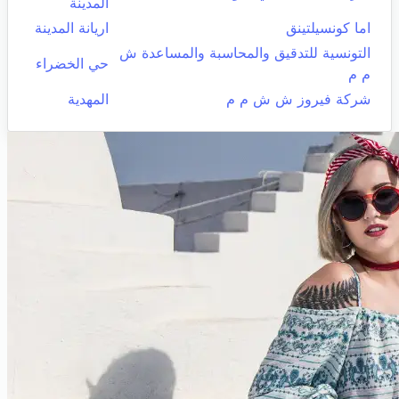
المدينة
اما كونسيلتينق
اريانة المدينة
التونسية للتدقيق والمحاسبة والمساعدة ش
حي الخضراء
م م
شركة فيروز ش ش م م
المهدية