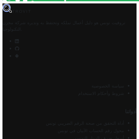
TROVIT
تروفيت تونس هو دليل أعمال تملكه وتحتفظ به وتديره
شركة مخزن
.
التكنولوجيا
سياسة الخصوصية
شروط وأحكام الاستخدام
أدواتنا
أداة التحقق من صحة الرقم الضريبي تونس
محول رقم الحساب الآيبان في تونس
أسعار صرف الدينار التونسي